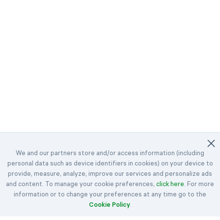
We and our partners store and/or access information (including
personal data such as device identifiers in cookies) on your device to
©2023-2026 Easybrain. All Rights Reserved.
provide, measure, analyze, improve our services and personalize ads
and content. To manage your cookie preferences,
Start
Tägliche Herausforderungen
click here
. For more
information or to change your preferences at any time go to the
Auszeichnungen
Cookie Policy
.
Klondike
Spider
FreeCell