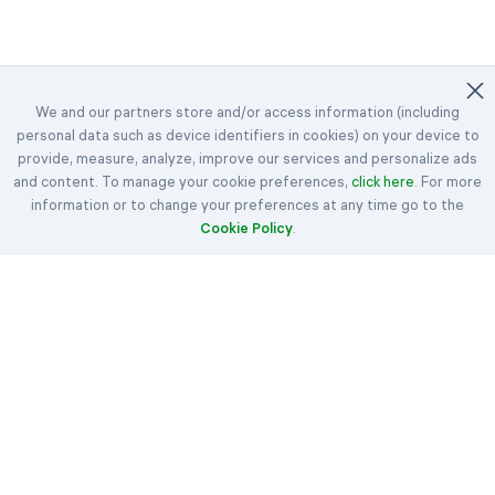
We and our partners store and/or access information (including
personal data such as device identifiers in cookies) on your device to
©2023-2026 Easybrain. All Rights Reserved.
provide, measure, analyze, improve our services and personalize ads
and content. To manage your cookie preferences,
Inicio
Desafíos diarios
Premios
click here
. For more
information or to change your preferences at any time go to the
Klondike
Spider
Carta Blanca
Cookie Policy
.
Corazones
Spades
Reglas
Artículos
Contacto
Sobre nosotros
Términos
Política de cookies
Privacidad