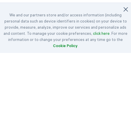
We and our partners store and/or access information (including
personal data such as device identifiers in cookies) on your device to
©2023-2026 Easybrain. All Rights Reserved.
provide, measure, analyze, improve our services and personalize ads
and content. To manage your cookie preferences,
Accueil
Défis quotidiens
Récompenses
click here
. For more
information or to change your preferences at any time go to the
Klondike
Spider
Freecell
Cookie Policy
.
Dame de pique
Spades
Règles
Articles
Nous contacter
À propos de nous
Conditions
Politique relative aux cookies
Confidentialité