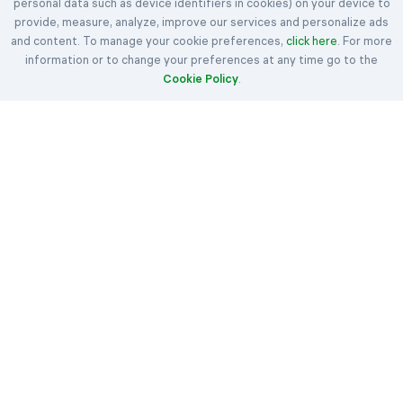
personal data such as device identifiers in cookies) on your device to
©2023-2026 Easybrain. All Rights Reserved.
provide, measure, analyze, improve our services and personalize ads
and content. To manage your cookie preferences,
Home
Sfide giornaliere
Premi
click here
. For more
information or to change your preferences at any time go to the
Klondike
Spider
FreeCell
Cookie Policy
.
Hearts
Spades
Regole
Articoli
Contattaci
Chi siamo
Termini
Informativa sui cookie
Privacy