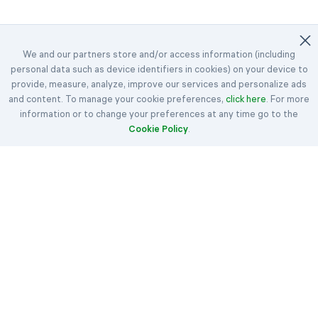
We and our partners store and/or access information (including
personal data such as device identifiers in cookies) on your device to
©2023-2026 Easybrain. All Rights Reserved.
provide, measure, analyze, improve our services and personalize ads
and content. To manage your cookie preferences,
Home
Sfide giornaliere
Premi
click here
. For more
information or to change your preferences at any time go to the
Klondike
Spider
FreeCell
Cookie Policy
.
Hearts
Spades
Regole
Articoli
Contattaci
Chi siamo
Termini
Informativa sui cookie
Privacy