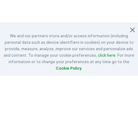
We and our partners store and/or access information (including
personal data such as device identifiers in cookies) on your device to
©2023-2026 Easybrain. All Rights Reserved.
provide, measure, analyze, improve our services and personalize ads
and content. To manage your cookie preferences,
Ana Sayfa
Günlük Mücadeleler
click here
Ödüller
. For more
information or to change your preferences at any time go to the
Klondike
Spider
FreeCell
Cookie Policy
.
Hearts
Maçalar
Kurallar
Yazılar
İrtibata Geç
Hakkımızda
Şartlar
Çerez Politikası
Gizlilik