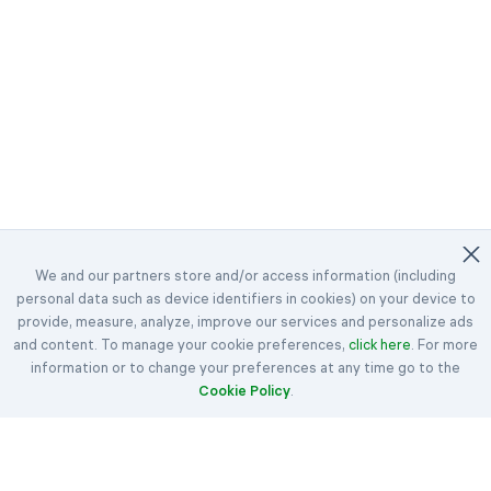
We and our partners store and/or access information (including
personal data such as device identifiers in cookies) on your device to
©2023-2026 Easybrain. All Rights Reserved.
provide, measure, analyze, improve our services and personalize ads
and content. To manage your cookie preferences,
ホーム
デイリーチャレンジ
click here
賞
. For more
information or to change your preferences at any time go to the
クロンダイク
スパイダー
フリーセル
Cookie Policy
.
ハーツ
スペード
ルール
記事
連絡フォーム
弊社について