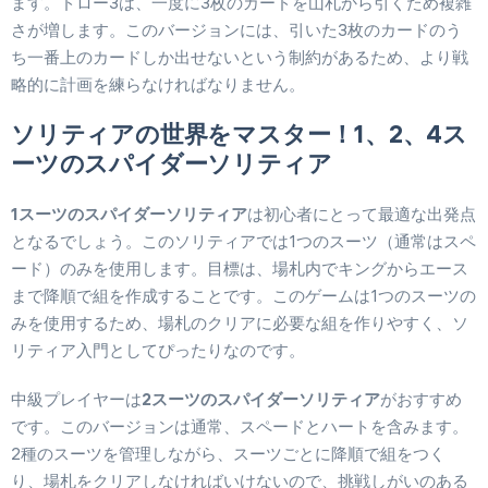
ます。ドロー3は、一度に3枚のカードを山札から引くため複雑
さが増します。このバージョンには、引いた3枚のカードのう
ち一番上のカードしか出せないという制約があるため、より戦
略的に計画を練らなければなりません。
ソリティアの世界をマスター！1、2、4ス
ーツのスパイダーソリティア
1スーツのスパイダーソリティア
は初心者にとって最適な出発点
となるでしょう。このソリティアでは1つのスーツ（通常はスペ
ード）のみを使用します。目標は、場札内でキングからエース
まで降順で組を作成することです。このゲームは1つのスーツの
みを使用するため、場札のクリアに必要な組を作りやすく、ソ
リティア入門としてぴったりなのです。
中級プレイヤーは
2スーツのスパイダーソリティア
がおすすめ
です。このバージョンは通常、スペードとハートを含みます。
2種のスーツを管理しながら、スーツごとに降順で組をつく
り、場札をクリアしなければいけないので、挑戦しがいのある