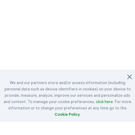
We and our partners store and/or access information (including
personal data such as device identifiers in cookies) on your device to
©2023-2026 Easybrain. All Rights Reserved.
provide, measure, analyze, improve our services and personalize ads
and content. To manage your cookie preferences,
ホーム
デイリーチャレンジ
click here
賞
. For more
information or to change your preferences at any time go to the
クロンダイク
スパイダー
フリーセル
Cookie Policy
.
ハーツ
スペード
ルール
記事
連絡フォーム
弊社について